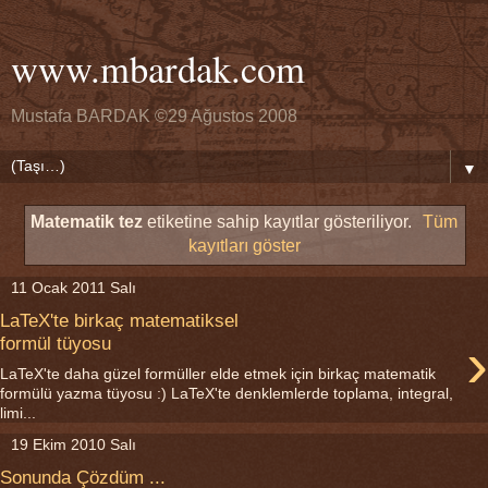
www.mbardak.com
Mustafa BARDAK ©29 Ağustos 2008
▼
Matematik tez
etiketine sahip kayıtlar gösteriliyor.
Tüm
kayıtları göster
11 Ocak 2011 Salı
LaTeX'te birkaç matematiksel
›
formül tüyosu
LaTeX'te daha güzel formüller elde etmek için birkaç matematik
formülü yazma tüyosu :) LaTeX'te denklemlerde toplama, integral,
limi...
19 Ekim 2010 Salı
Sonunda Çözdüm ...