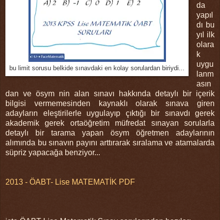
da
yapıl
dı bu
yıl ilk
olara
k
uygu
bu limit sorusu belkide sınavdaki en kolay sorulardan biriydi...
lanm
asın
dan ve ösym nin alan sınavı hakkında detaylı bir içerik
bilgisi vermemesinden kaynaklı olarak sınava giren
adayların eleştirilerle uygulayıp çıktığı bir sınavdı gerek
akademik gerek ortaöğretim müfredat sınayan sorularla
detaylı bir tarama yapan ösym öğretmen adaylarının
alımında bu sınavın payını arttırarak sıralama ve atamalarda
süpriz yapacağa benziyor...
2013 - ÖABT- Lise MATEMATİK PDF