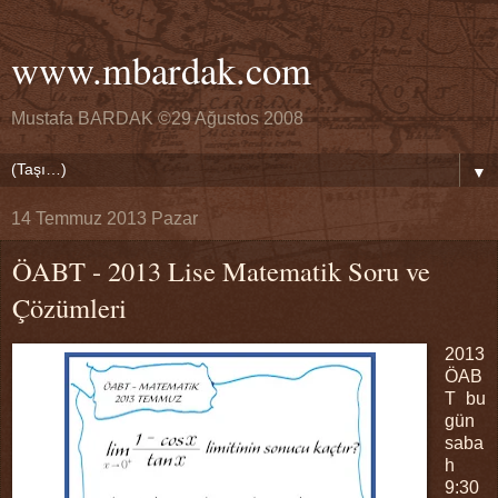
www.mbardak.com
Mustafa BARDAK ©29 Ağustos 2008
▼
14 Temmuz 2013 Pazar
ÖABT - 2013 Lise Matematik Soru ve
Çözümleri
2013
ÖAB
T bu
gün
saba
h
9:30