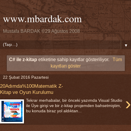
www.mbardak.com
Mustafa BARDAK ©29 Ağustos 2008
▼
C# ile z-kitap
etiketine sahip kayıtlar gösteriliyor.
Tüm
kayıtları göster
22 Şubat 2016 Pazartesi
20Adımda%100Matematik Z-
Kitap ve Oyun Kurulumu
›
Tekrar merhabalar, bir önceki yazımda Visual Studio
ile Üye girişi ve bir z-kitap projemden bahsetmiştim,
bu konuda biraz yol aldıktan...