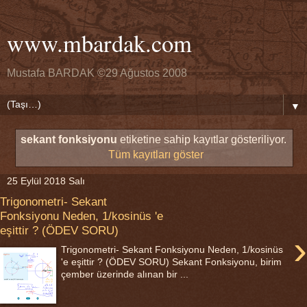
www.mbardak.com
Mustafa BARDAK ©29 Ağustos 2008
▼
sekant fonksiyonu
etiketine sahip kayıtlar gösteriliyor.
Tüm kayıtları göster
25 Eylül 2018 Salı
Trigonometri- Sekant
Fonksiyonu Neden, 1/kosinüs 'e
eşittir ? (ÖDEV SORU)
›
Trigonometri- Sekant Fonksiyonu Neden, 1/kosinüs
'e eşittir ? (ÖDEV SORU) Sekant Fonksiyonu, birim
çember üzerinde alınan bir ...