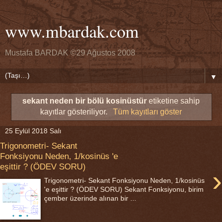
www.mbardak.com
Mustafa BARDAK ©29 Ağustos 2008
▼
sekant neden bir bölü kosinüstür
etiketine sahip
kayıtlar gösteriliyor.
Tüm kayıtları göster
25 Eylül 2018 Salı
Trigonometri- Sekant
Fonksiyonu Neden, 1/kosinüs 'e
eşittir ? (ÖDEV SORU)
›
Trigonometri- Sekant Fonksiyonu Neden, 1/kosinüs
'e eşittir ? (ÖDEV SORU) Sekant Fonksiyonu, birim
çember üzerinde alınan bir ...