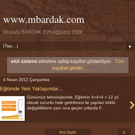
www.mbardak.com
Mustafa BARDAK ©29 Ağustos 2008
▼
etüt sistemi
etiketine sahip kayıtlar gösteriliyor.
Tüm
kayıtları göster
4 Nisan 2012 Çarşamba
Eğitimde Yeni Yaklaşımlar...
›
Günümüz teknolojisinde, Eğitimin 4+4+4 = 12 yıl
olarak zorunlu hale getirilmesi ile yapılan köklü
değişikliklerin yanı sıra geçen yıllarda F...
›
Ana Sayfa