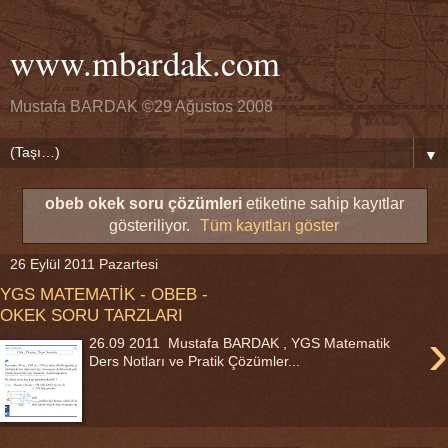
www.mbardak.com
Mustafa BARDAK ©29 Ağustos 2008
▼
obeb okek soru çözümleri
etiketine sahip kayıtlar
gösteriliyor.
Tüm kayıtları göster
26 Eylül 2011 Pazartesi
YGS MATEMATİK - OBEB -
OKEK SORU TARZLARI
›
26.09 2011 Mustafa BARDAK , YGS Matematik
Ders Notları ve Pratik Çözümler...